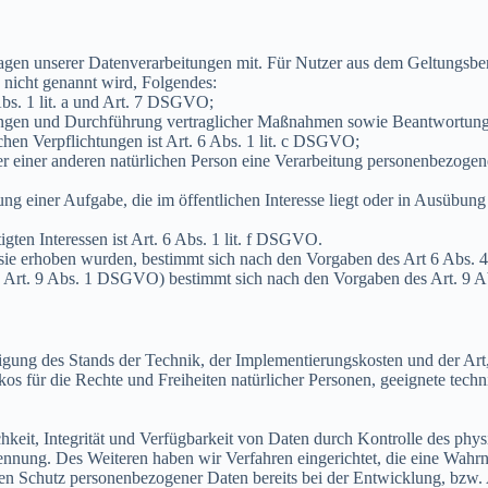
gen unserer Datenverarbeitungen mit. Für Nutzer aus dem Geltungsb
 nicht genannt wird, Folgendes:
Abs. 1 lit. a und Art. 7 DSGVO;
tungen und Durchführung vertraglicher Maßnahmen sowie Beantwortung 
chen Verpflichtungen ist Art. 6 Abs. 1 lit. c DSGVO;
der einer anderen natürlichen Person eine Verarbeitung personenbezogen
g einer Aufgabe, die im öffentlichen Interesse liegt oder in Ausübung 
gten Interessen ist Art. 6 Abs. 1 lit. f DSGVO.
 sie erhoben wurden, bestimmt sich nach den Vorgaben des Art 6 Abs
d Art. 9 Abs. 1 DSGVO) bestimmt sich nach den Vorgaben des Art. 9
tigung des Stands der Technik, der Implementierungskosten und der A
ikos für die Rechte und Freiheiten natürlicher Personen, geeignete te
eit, Integrität und Verfügbarkeit von Daten durch Kontrolle des physi
Trennung. Des Weiteren haben wir Verfahren eingerichtet, die eine W
 den Schutz personenbezogener Daten bereits bei der Entwicklung, bz