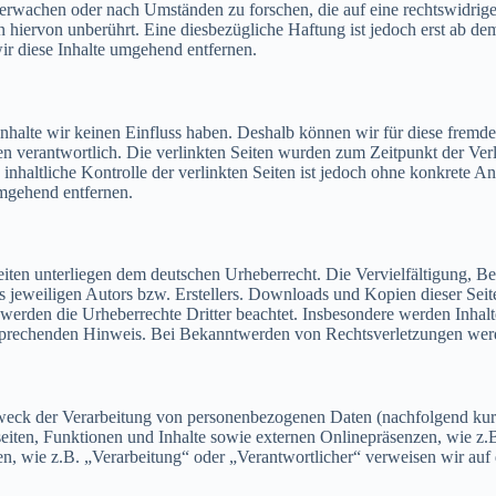
überwachen oder nach Umständen zu forschen, die auf eine rechtswidrig
hiervon unberührt. Eine diesbezügliche Haftung ist jedoch erst ab de
r diese Inhalte umgehend entfernen.
Inhalte wir keinen Einfluss haben. Deshalb können wir für diese fremd
Seiten verantwortlich. Die verlinkten Seiten wurden zum Zeitpunkt der V
nhaltliche Kontrolle der verlinkten Seiten ist jedoch ohne konkrete An
mgehend entfernen.
Seiten unterliegen dem deutschen Urheberrecht. Die Vervielfältigung, B
jeweiligen Autors bzw. Erstellers. Downloads und Kopien dieser Seite 
, werden die Urheberrechte Dritter beachtet. Insbesondere werden Inhalte
sprechenden Hinweis. Bei Bekanntwerden von Rechtsverletzungen werde
Zweck der Verarbeitung von personenbezogenen Daten (nachfolgend ku
iten, Funktionen und Inhalte sowie externen Onlinepräsenzen, wie z.B
ten, wie z.B. „Verarbeitung“ oder „Verantwortlicher“ verweisen wir au