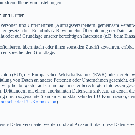
utzfreundliche Voreinstellungen.
n und Dritten
ersonen und Unternehmen (Auftragsverarbeitern, gemeinsam Verantwortl
ner gesetzlichen Erlaubnis (z.B. wenn eine Übermittlung der Daten an Dr
sieht oder auf Grundlage unserer berechtigten Interessen (z.B. beim Eins
nbaren, übermitteln oder ihnen sonst den Zugriff gewähren, erfolgt d
en entsprechenden Grundlage.
n Union (EU), des Europäischen Wirtschaftsraums (EWR) oder der Schw
lung von Daten an andere Personen oder Unternehmen geschieht, erfolg
n Verpflichtung oder auf Grundlage unserer berechtigten Interessen gesc
 in Drittländern mit einem anerkannten Datenschutzniveau, zu denen die
tung durch sogenannte Standardschutzklauseln der EU-Kommission, dem 
ionsseite der EU-Kommission
).
ffende Daten verarbeitet werden und auf Auskunft über diese Daten so