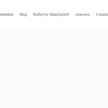
ibliothek
Blog
Buffed by MainQuest®
clearview
Commu