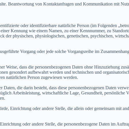
nhalte. Beantwortung von Kontaktanfragen und Kommunikation mit Nu
ntifizierte oder identifizierbare natürliche Person (im Folgenden „betro
 zu einer Kennung wie einem Namen, zu einer Kennnummer, zu Standort
der physischen, physiologischen, genetischen, psychischen, wirtschaftl
en ausgeführte Vorgang oder jede solche Vorgangsreihe im Zusammenhan
er Weise, dass die personenbezogenen Daten ohne Hinzuziehung zusätzl
ionen gesondert aufbewahrt werden und technischen und organisatorisc
baren natürlichen Person zugewiesen werden.
er Daten, die darin besteht, dass diese personenbezogenen Daten verwe
lich Arbeitsleistung, wirtschaftliche Lage, Gesundheit, persönliche Vor
en.
hörde, Einrichtung oder andere Stelle, die allein oder gemeinsam mit a
, Einrichtung oder andere Stelle, die personenbezogene Daten im Auftrag