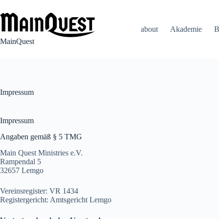
Zum
Inhalt
springen
about
Akademie
B
MainQuest
Impressum
Impressum
Angaben gemäß § 5 TMG
Main Quest Ministries e.V.
Rampendal 5
32657 Lemgo
Vereinsregister: VR 1434
Registergericht: Amtsgericht Lemgo